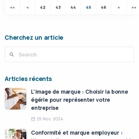
««
«
42
43
44
45
46
»
»»
Cherchez un article
Articles récents
L’image de marque : Choisir la bonne
égérie pour représenter votre
entreprise
25 Nov, 2024
Conformité et marque employeur :