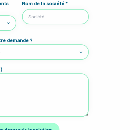
ents
Nom de la société *
otre demande ?
l)