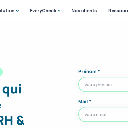
olution
EveryCheck
Nos clients
Ressour
Prénom *
 qui
e
Mail *
RH &