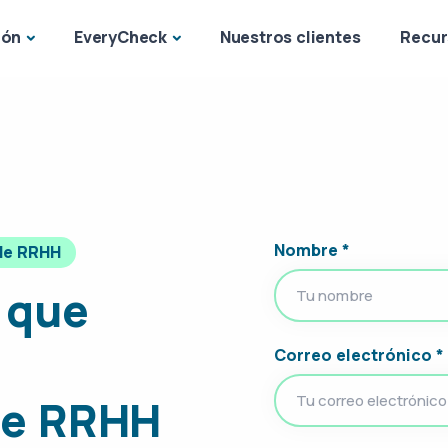
ión
EveryCheck
Nuestros clientes
Recur
Nombre *
 de RRHH
 que
Correo electrónico *
de RRHH