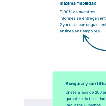
máxima fiabilidad
El 90 % de nuestros
informes se entregan ent
2 y 4 días, con seguimien
en línea en tiempo real.
Asegura y certifi
Únete a más de 200 e
garantizar la fiabilid
Recursos Humanos.