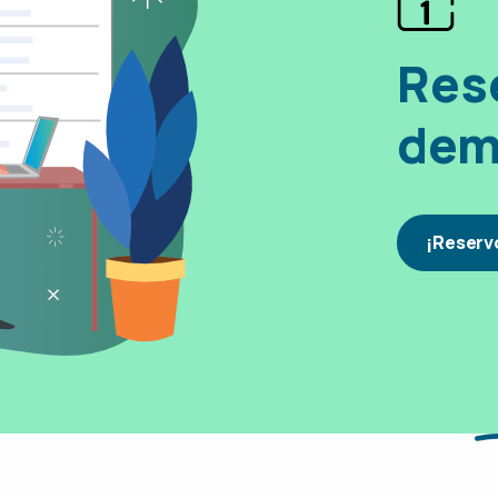
Res
dem
¡Reserv