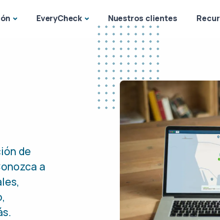
ión
EveryCheck
Nuestros clientes
Recur
ión de
Conozca a
les,
o,
ás.