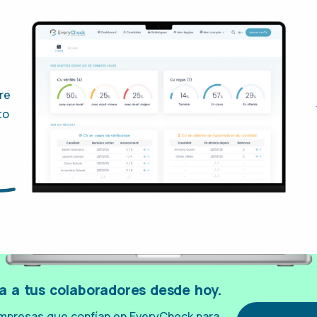
re
to
ca a tus colaboradores desde hoy.
mpresas que confían en EveryCheck para