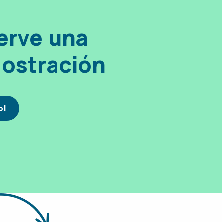
erve una
ostración
o!